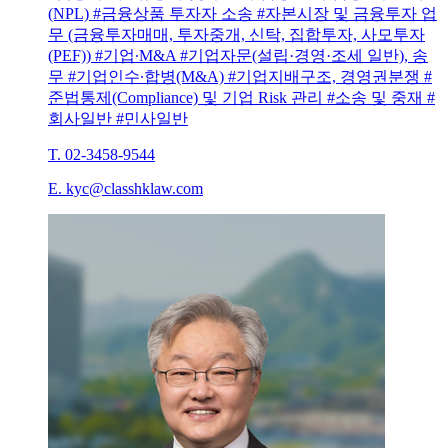
(NPL) #금융상품 투자자 소송 #자본시장 및 금융투자 업
무 (금융투자매매, 투자중개, 신탁, 집합투자, 사모투자
(PEF)) #기업∙M&A #기업자문(설립·경영·조세 일반), 송
무 #기업인수∙합병(M&A) #기업지배구조, 경영권분쟁 #
준법통제(Compliance) 및 기업 Risk 관리 #소송 및 중재 #
회사일반 #민사일반
T. 02-3458-9544
E. kyc@classhklaw.com