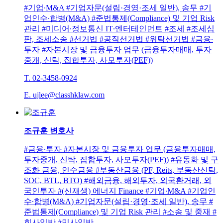
#기업∙M&A #기업자문(설립·경영·조세 일반), 송무 #기
업인수∙합병(M&A) #준법통제(Compliance) 및 기업 Risk
관리 #미디어∙정보통신 IT∙엔터테인먼트 #조세 #조세심
판, 조세소송 #선거법 #공직선거법 #위탁선거법 #금융∙
투자 #자본시장 및 금융투자 업무 (금융투자매매, 투자
중개, 신탁, 집합투자, 사모투자(PEF))
T. 02-3458-0924
E. ujlee@classhklaw.com
조규훈
변호사
#금융∙투자 #자본시장 및 금융투자 업무 (금융투자매매,
투자중개, 신탁, 집합투자, 사모투자(PEF)) #유동화 및 구
조화 금융, 인수금융 #부동산금융 (PF, Reits, 부동산신탁,
SOC, BTL, BTO) #해외금융, 해외투자, 외국환거래, 외
국인투자 #(신재생) 에너지 Finance #기업∙M&A #기업인
수∙합병(M&A) #기업자문(설립·경영·조세 일반), 송무 #
준법통제(Compliance) 및 기업 Risk 관리 #소송 및 중재 #
회사일반 #민사일반