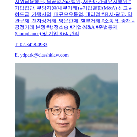
지위남용행위, 불공정거래행위, 재판매가격유지행위 #
기업집단, 부당지원(내부거래) #기업결합(M&A) 신고 #
하도급, 가맹사업, 대규모유통업, 대리점 #표시·광고, 약
관규제, 전자상거래, 방문판매, 할부거래 #소송 및 중재 #
공정거래 분쟁 #행정소송 #기업∙M&A #준법통제
(Compliance) 및 기업 Risk 관리
T. 02-3458-0933
E. ydpark@classhklaw.com