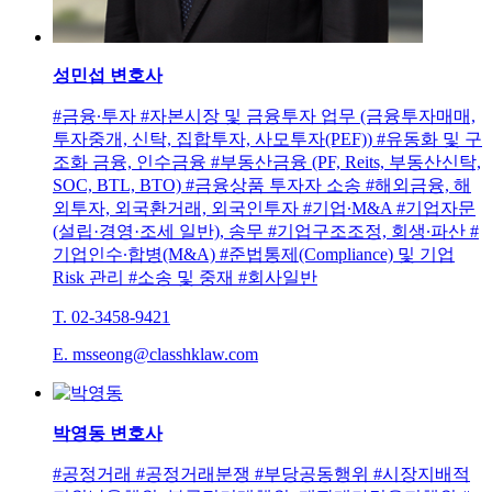
성민섭
변호사
#금융∙투자 #자본시장 및 금융투자 업무 (금융투자매매,
투자중개, 신탁, 집합투자, 사모투자(PEF)) #유동화 및 구
조화 금융, 인수금융 #부동산금융 (PF, Reits, 부동산신탁,
SOC, BTL, BTO) #금융상품 투자자 소송 #해외금융, 해
외투자, 외국환거래, 외국인투자 #기업∙M&A #기업자문
(설립·경영·조세 일반), 송무 #기업구조조정, 회생∙파산 #
기업인수∙합병(M&A) #준법통제(Compliance) 및 기업
Risk 관리 #소송 및 중재 #회사일반
T. 02-3458-9421
E. msseong@classhklaw.com
박영동
변호사
#공정거래 #공정거래분쟁 #부당공동행위 #시장지배적