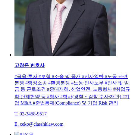
고창은
변호사
#금융∙투자 #보험 #소송 및 중재 #민사일반 #노동 관련
분쟁 #행정소송 #환경분쟁 #노동∙인사노무 #인사 및 임
금 등 근로조건 #중대재해, 산업안전, 노동형사 #취업규
칙∙단체협약 등 #형사 #형사(경찰‧검찰 수사/재판) #기
업∙M&A #준법통제(Compliance) 및 기업 Risk 관리
T. 02-3458-9517
E. ceko@classhklaw.com