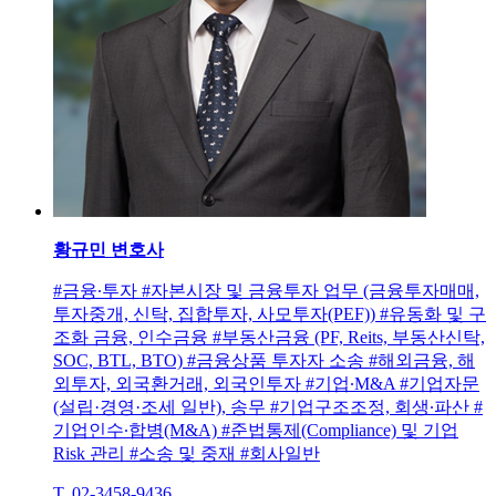
황규민
변호사
#금융∙투자 #자본시장 및 금융투자 업무 (금융투자매매,
투자중개, 신탁, 집합투자, 사모투자(PEF)) #유동화 및 구
조화 금융, 인수금융 #부동산금융 (PF, Reits, 부동산신탁,
SOC, BTL, BTO) #금융상품 투자자 소송 #해외금융, 해
외투자, 외국환거래, 외국인투자 #기업∙M&A #기업자문
(설립·경영·조세 일반), 송무 #기업구조조정, 회생∙파산 #
기업인수∙합병(M&A) #준법통제(Compliance) 및 기업
Risk 관리 #소송 및 중재 #회사일반
T. 02-3458-9436