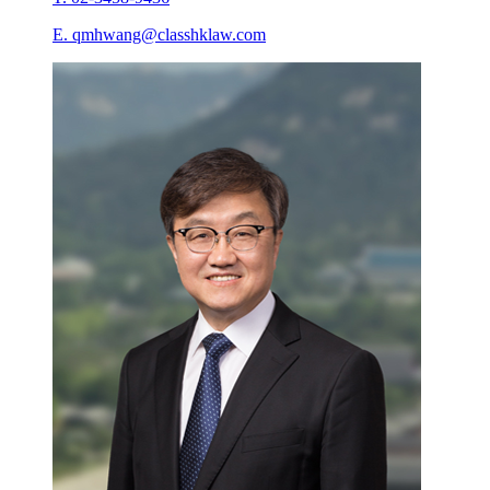
E. qmhwang@classhklaw.com