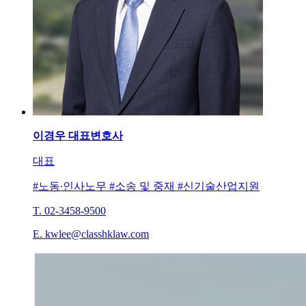
이경우
대표변호사
대표
#노동∙인사노무 #소송 및 중재 #신기술산업지원
T. 02-3458-9500
E. kwlee@classhklaw.com