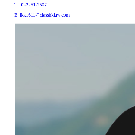
T. 02-2251-7507
E. lkk1611@classhklaw.com