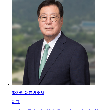
황찬현
대표변호사
대표