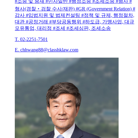
#소송 및 중재 #민사일반 #행정소송 #조세소송 #형사 #
형사(경찰‧검찰 수사/재판) #GR (Government Relation) #
감사 #입법지원 및 법제컨설팅 #정책 및 규제, 행정절차,
대관 #공정거래 #부당공동행위 #하도급, 가맹사업, 대규
모유통업, 대리점 #조세 #조세심판, 조세소송
T. 02-2251-7501
E. chhwang88@classhklaw.com