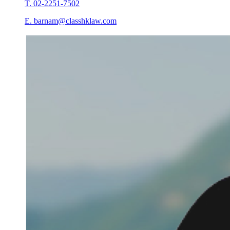
T. 02-2251-7502
E. barnam@classhklaw.com