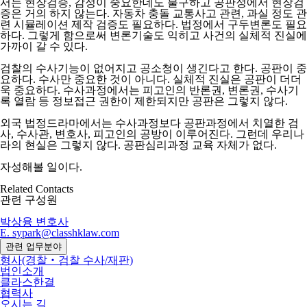
서는 현장검증, 감정이 중요한데도 불구하고 공판정에서 현장검
증은 거의 하지 않는다. 자동차 충돌 교통사고 관련, 과실 정도 관
련 시뮬레이션 제작 검증도 필요하다. 법정에서 구두변론도 필요
하다. 그렇게 함으로써 변론기술도 익히고 사건의 실체적 진실에
가까이 갈 수 있다.
검찰의 수사기능이 없어지고 공소청이 생긴다고 한다. 공판이 중
요하다. 수사만 중요한 것이 아니다. 실체적 진실은 공판이 더더
욱 중요하다. 수사과정에서는 피고인의 반론권, 변론권, 수사기
록 열람 등 정보접근 권한이 제한되지만 공판은 그렇지 않다.
외국 법정드라마에서는 수사과정보다 공판과정에서 치열한 검
사, 수사관, 변호사, 피고인의 공방이 이루어진다. 그런데 우리나
라의 현실은 그렇지 않다. 공판심리과정 교육 자체가 없다.
자성해볼 일이다.
Related Contacts
관련 구성원
박상융
변호사
E. sypark@classhklaw.com
관련 업무분야
형사(경찰‧검찰 수사/재판)
법인소개
클라스한결
협력사
오시는 길