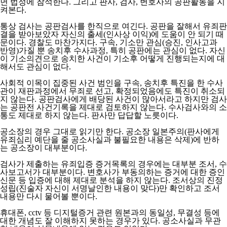
면 법정에 참석한다. 그리고 판사, 검사, 변호사의 공판활동을 지
켜본다.
통상 검사는 공판검사를 한직으로 여긴다. 공판을 잘해서 유죄판
결을 받아보았자 자신의 출세(인사상 이익)에 도움이 안 되기 때
문이다. 경찰도 마찬가지다. 구속, 기소만 관심(승진, 인사고과
반영)가질 뿐 송치후 수사과정, 특히 공판에는 관심이 없다. 자신
이 기소의견으로 송치한 사건이 기소후 어떻게 진행되는지에 대
해서도 관심이 없다.
사회적 이목이 집중된 사건 범인을 구속, 송치후 특진을 한 수사
관이 재판과정에서 무죄로 선고, 확정되었음에도 특진이 취소되
지 않는다. 공판검사에게 배당된 사건이 많아서라고 하지만 검사
는 공판전 사건기록을 제대로 검토하지 않는다. 수사검사와의 소
통도 제대로 하지 않는다. 판사만 답답할 노릇이다.
공소장의 경우 그대로 읽기만 한다. 공소장 일본주의(판사에게
유죄심리 예단을 줄 공소사실과 불필요한 내용은 삭제)에 반하
는 공소장이 대부분이다.
검사가 제출하는 유죄입증 증거목록의 경우에는 대부분 조서, 수
사보고서가 대부분이다. 변호사가 부동의하는 증거에 대한 증인
신문 등 입증에 대해 제대로 분석을 하지 않는다. 조서상의 진정
성립(진술자 자신이 서명날인한 내용이 맞다)만 확인하고 조서
내용만 다시 물어볼 뿐이다.
휴대폰, cctv 등 디지털증거 관련 원본과의 동일성, 무결성 등에
대한 개념도 잘 이해하지 못하는 경우가 있다. 공소사실과 무관