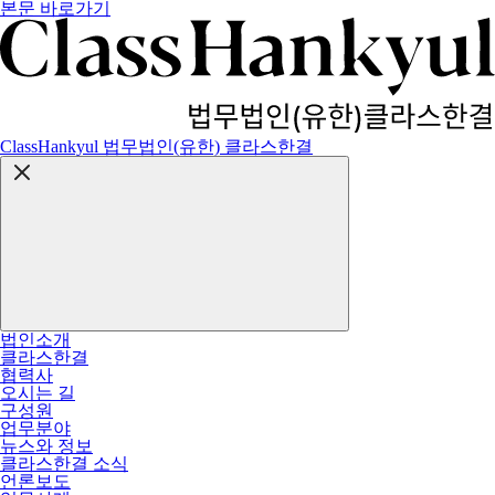
본문 바로가기
ClassHankyul 법무법인(유한) 클라스한결
법인소개
클라스한결
협력사
오시는 길
구성원
업무분야
뉴스와 정보
클라스한결 소식
언론보도