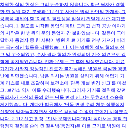
치열한 삶의 현장은 그리 단순하지 않습니다. 최근 필자가 경험
한 한 동업 파기 분쟁과 112 신고 사건은 법적 판단의 한계와, 그
공백을 채워야 할 '지혜'의 필요성을 절실히 깨닫게 해준 계기였
습니다. 1. 절도로 시작된 동업의 파탄, 그리고 법적 공방 이야기
의 시작은 한 병원의 운영 동업자 간 불화였습니다. 갈등이 극에
달하자 동업자 중 한 사람이 병원 치료 기기를 전부 가져가 버리
는 극단적인 행동을 감행했습니다. 이는 명백한 절도 혐의로 신
고 및 고소되었고, 수사 결과 혐의가 인정되어 기소 의견으로 검
찰에 송치되었습니다. 진짜 문제는 그 후에 발생했습니다. 치료
기기가 사라져 정상적인 진료가 불가능해진 병원은 극심한 경영
난에 직면했습니다. 남은 의사는 병원을 살리기 위해 어렵게 기
계 리스를 새로 조달하여 보건소에 '단독 개설 변경 신고'를 마쳤
고, 보건소 역시 이를 수리했습니다. 그러자 기기를 절취해 갔던
동업자가 자신의 동의 없는 단독 변경 신고는 무효라며 소송을
제기했습니다. 게다가 법원에서 '단독 변경 수리 처분 집행정지
신청'이 받아들여지면서 상황은 걷잡을 수 없이 꼬이기 시작했습
니다. 2. 112 신고 현장, "민사 문제입니다"라며 돌아서는 경찰 집
행정지 결정을 손에 쥔 절취범(동업자)은 이를 근거로 병원에 다