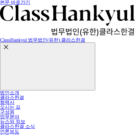
본문 바로가기
ClassHankyul 법무법인(유한) 클라스한결
법인소개
클라스한결
협력사
오시는 길
구성원
업무분야
뉴스와 정보
클라스한결 소식
언론보도