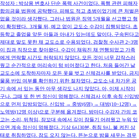
작성자 : 박상융 변호사 단순 폭력 사건이었다. 폭행 관련 피해자
합의금을 법원에 공탁했다. 피해도 적고 초범이었기에 큰 처벌은
없을 것이라 생각했다. 그러나 법원은 징역 5개월을 선고했고 형
이 확정됐다. 3개월 뒤, 예고 없이 교도소 수감이 집행되었다. 초
등학교 졸업을 앞둔 아들과 아내가 있는데도 말이다. 구속된다고
제대로 말도 못한 채 교도소로 수용되었다. 검찰청 수사관 2~3명
이 집과 직장으로 찾아왔다. 수갑이 채워진 채 연행되었고 가족
에게 연락할 시간도 허락되지 않았다. 모든 것이 너무 갑작스러
웠고 순간적으로 머리속이 텅 비어졌다고 한다. 처음 들어간 날
교도소에 도착하자마자 모든 옷을 벗고 신체검사를 받았다. 금지
물품 반입 여부를 확인하기 위한 절차였다. 교도소 내 차가운 공
기 속에 서 있는 동안 아무 생각도 나지 않았다. 아, 이제 시작이
구나. 그때 또 한 번 정신이 멍해졌다. 신체검사 이후 속칭 신입방
으로 먼저 입방되었다. 신입방 → 중방(6명) → 대방(10~12명) →
노역방(12명 이상)으로 구분해 옮겨졌다. 밤마다 수감자 간의 코
고는 소리, 뒤척임, 잠꼬대 속에서 깊이 잠들기 어려웠고 누워 있
으면 계속 정신이 멍해졌다. 기상 6시30분, 취침 9시. 불 켜진 상
태로 취침하였다. 잠도 오지 않는다. 뜬눈으로 밤을 새우는 경우