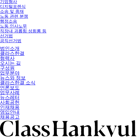
기업형사
디지털포렌식
소송 및 중재
노동 관련 분쟁
행정소송
노동∙인사노무
직장내 괴롭힘∙성희롱 등
선거법
공직선거법
법인소개
클라스한결
협력사
오시는 길
구성원
업무분야
뉴스와 정보
클라스한결 소식
언론보도
업무사례
뉴스레터
사회공헌
인재채용
영입안내
채용공고