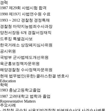
경력
1987
제29회 사법시험 합격
1990
제19기 사법연수원 수료
1993 ~ 2012
경찰청 경정특채
경찰청 마약지능범죄수사과장
양천서장등 6개 경찰서장재직
드루킹 특별검사보
한국거래소 상장페지심사위원
공시위원
국방부 군사법제도개선위원
육군홍보정책자문위원
해양경찰청 수사정책자문위원
현재
법무법인(유한) 클라스한결 변호사
Education
학력
1983
충남고등학교졸업
1987
고려대학교 법학과 졸업
Representative Matters
주요사례
-
경찰청,공수처,서울지방경찰청 반부패수사대 사건수사변론