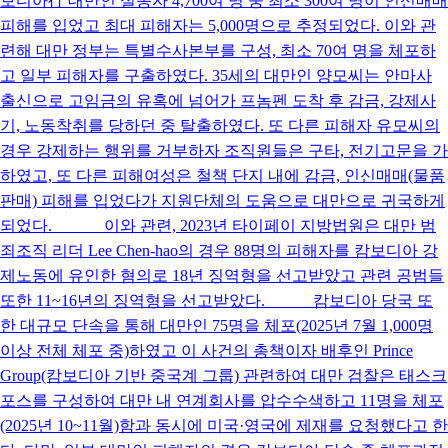
보디아行 대만인 실종자 4,700여 명 중 최소 300여 명이 인신매매
피해를 입었고 최대 피해자는 5,000명으로 추정되었다. 이와 관
련해 대만 정부는 특별수사본부를 구성, 최소 70여 명을 체포하
고 일부 피해자를 구출하였다. 35세의 대만인 양모씨는 안마사
출신으로 고임금의 유혹에 넘어가 프놈펜 도착 후 감금, 강제사
기, 노동착취를 당하던 중 탈출하였다. 또 다른 피해자 유모씨의
경우 강제하는 행위를 거부하자 조직원들은 구타, 전기고문을 가
하였고, 또 다른 피해여성은 철책 단지 내에 감금, 인신매매(물품
판매) 피해를 입었다가 지원단체의 도움으로 대만으로 귀국하게
되었다. 이와 관련, 2023년 타이페이 지방법원은 대만 범
죄조직 리더 Lee Chen-hao의 경우 88명의 피해자를 캄보디아 강
제노동에 유인한 혐의로 18년 징역형을 선고받았고 관련 공범들
또한 11~16년의 징역형을 선고받았다. 캄보디아 당국 또
한 대규모 단속을 통해 대만인 75명을 체포(2025년 7월 1,000명
이상 전체 체포 중)하였고 이 사건의 총책이자 배후인 Prince
Group(캄보디아 기반 중국계 그룹) 관련하여 대만 검찰은 태스크
포스를 구성하여 대만 내 연계회사를 압수수색하고 11명을 체포
(2025년 10~11월)함과 동시에 미국·영국에 제재를 요청했다고 한