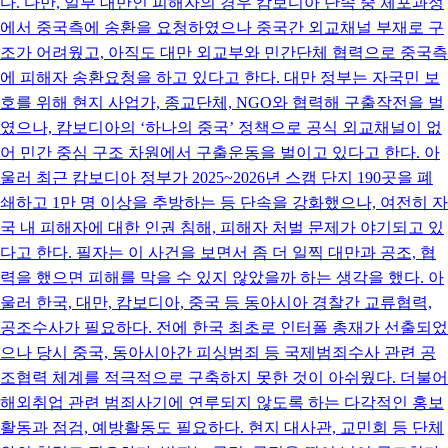
다. 다만, 일부 대만인 피해자의 경우 캄보디아 단속 중 체포과정
에서 중국측에 송환을 요청하였으나 중국간 외교채널 부재로 구
조가 어려웠고, 아직도 대만 외교부와 민간단체 협력으로 중국측
에 피해자 송환요청을 하고 있다고 한다. 대만 정부는 자국민 보
호를 위해 현지 사업가, 종교단체, NGO와 협력해 구출작전을 벌
였으나, 캄보디아의 ‘하나의 중국’ 정책으로 공식 외교채널이 없
어 민간 중심 구조 차원에서 구출운동을 벌이고 있다고 한다. 아
울러 최근 캄보디아 정부가 2025~2026년 스캠 단지 190곳을 폐
쇄하고 1만 명 이상을 추방하는 등 단속을 강화했으나, 여전히 자
국 내 피해자에 대한 인권 침해, 피해자 처벌 문제가 야기되고 있
다고 한다. 필자는 이 사건을 보면서 좀 더 일찍 대만과 공조, 협
력을 했으면 피해를 막을 수 있지 않았을까 하는 생각을 했다. 아
울러 한국, 대만, 캄보디아, 중국 등 동아시아 경찰간 교류협력,
공조수사가 필요하다. 전에 한국 최초로 인터폴 총재가 선출되었
으나 당시 중국, 동아시아간 피싱범죄 등 국제범죄수사 관련 공
조협력 체계를 적극적으로 구축하지 못한 것이 아쉬웠다. 더불어
해외취업 관련 범죄사기에 연루되지 않도록 하는 다각적인 홍보
활동과 점검, 예방활동도 필요하다. 현지 대사관, 교민회 등 단체