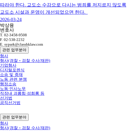
따라야 한다. 교도소 수감으로 다시는 범죄를 저지르지 않도록
교도소 시설과 운영이 개선되었으면 한다.
2026-03-24
박상융
변호사
T.
02-3458-9508
F.
02-538-2232
E.
sypark@classhklaw.com
관련 업무분야
형사
형사(경찰‧검찰 수사/재판)
기업형사
디지털포렌식
소송 및 중재
노동 관련 분쟁
행정소송
노동∙인사노무
직장내 괴롭힘∙성희롱 등
선거법
공직선거법
관련 업무분야
형사
형사(경찰‧검찰 수사/재판)