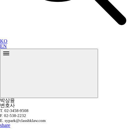
KO
EN
박상융
변호사
T.
02-3458-9508
F.
02-538-2232
E.
sypark@classhklaw.com
share