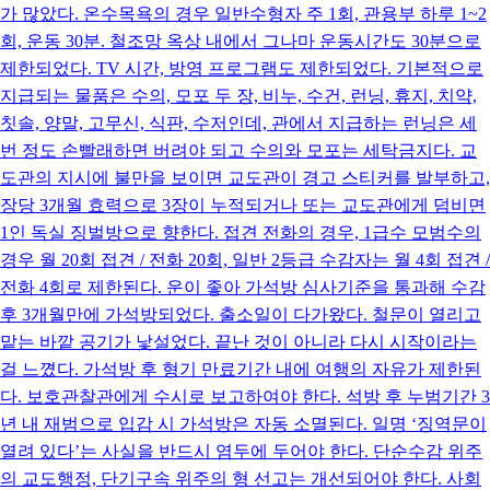
가 많았다. 온수목욕의 경우 일반수형자 주 1회, 관용부 하루 1~2
회, 운동 30분. 철조망 옥상 내에서 그나마 운동시간도 30분으로
제한되었다. TV 시간, 방영 프로그램도 제한되었다. 기본적으로
지급되는 물품은 수의, 모포 두 장, 비누, 수건, 런닝, 휴지, 치약,
칫솔, 양말, 고무신, 식판, 수저인데, 관에서 지급하는 런닝은 세
번 정도 손빨래하면 버려야 되고 수의와 모포는 세탁금지다. 교
도관의 지시에 불만을 보이면 교도관이 경고 스티커를 발부하고,
장당 3개월 효력으로 3장이 누적되거나 또는 교도관에게 덤비면
1인 독실 징벌방으로 향한다. 접견 전화의 경우, 1급수 모범수의
경우 월 20회 접견 / 전화 20회, 일반 2등급 수감자는 월 4회 접견 /
전화 4회로 제한된다. 운이 좋아 가석방 심사기준을 통과해 수감
후 3개월만에 가석방되었다. 출소일이 다가왔다. 철문이 열리고
맡는 바깥 공기가 낯설었다. 끝난 것이 아니라 다시 시작이라는
걸 느꼈다. 가석방 후 형기 만료기간 내에 여행의 자유가 제한된
다. 보호관찰관에게 수시로 보고하여야 한다. 석방 후 누범기간 3
년 내 재범으로 입감 시 가석방은 자동 소멸된다. 일명 ‘징역문이
열려 있다’는 사실을 반드시 염두에 두어야 한다. 단순수감 위주
의 교도행정, 단기구속 위주의 형 선고는 개선되어야 한다. 사회