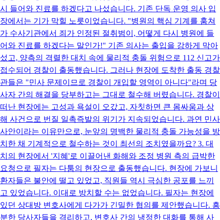
시 들어와 진료를 하겠다고 나섰습니다. 기존 단독 운영 의사 입
장에서는 기가 막힐 노릇이었습니다. "병원의 핵심 기계를 훔쳐
가 수사기관에서 죄가 인정된 절취범이, 어떻게 다시 병원에 들
어와 진료를 하겠다는 말인가!" 기존 의사는 출입을 강하게 막아
섰고, 양측의 격렬한 대치 속에 물리적 충돌 위험으로 112 신고가
접수되어 경찰이 출동했습니다. 그러나 현장에 도착한 출동 경찰
관들은 "민사 문제이므로 경찰이 개입할 영역이 아니다"라며 당
사자 간의 해결을 당부하고는 그대로 철수해 버렸습니다. 경찰이
떠난 현장에는 고성과 욕설이 오갔고, 자칫하면 큰 몸싸움과 상
해 사건으로 번질 일촉즉발의 위기가 지속되었습니다. 과연 민사
사안이라는 이유만으로, 눈앞의 명백한 물리적 충돌 가능성을 방
치한 채 기계적으로 철수하는 것이 최선의 조치였을까요? 3. 대
치의 현장에서 '지혜'로 이끌어낸 화해와 조정 병원 측의 급박한
요청으로 필자는 다툼의 현장으로 출동했습니다. 현장에 가보니
환자들은 불안에 떨고 있었고, 직원들 역시 극심한 공포를 느끼
고 있었습니다. 이대로 방치할 수는 없었습니다. 필자는 현장에
있던 상대방 변호사에게 다가가 긴밀한 협의를 제안했습니다. 흥
분한 당사자들을 격리하고, 변호사 간의 냉정한 대화를 통해 사