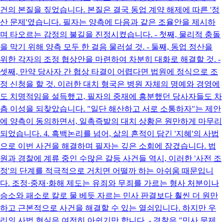
건의 본질을 짚었습니다. 본질은 결국 동업 계약 해제에 따른 '정
산 문제'였습니다. 필자는 양측에 다음과 같은 조율안을 제시하
며 타오르는 감정의 불길을 진정시켰습니다. - 첫째, 물리적 충돌
을 막기 위해 양측 모두 한 걸음 물러설 것. - 둘째, 동업 정산을
위한 각자의 조정 협상안을 마련하여 차분히 대화로 해결할 것. -
셋째, 만약 당사자 간 협상 타결이 어렵다면 법원에 정식으로 조
정 신청을 할 것. 이러한 대치 형국은 병원 자체의 명예와 경영에
도 치명적임을 설득했고, 필자의 중재에 흥분했던 당사자들도 차
츰 이성을 되찾았습니다. "일단 해산하고 서로 소통하자"는 제안
에 양측이 동의하면서, 일촉즉발의 대치 상황은 원만하게 마무리
되었습니다. 4. 흑백논리를 넘어, 삶의 흔적이 담긴 '지혜'의 사법
으로 이번 사건을 해결하며 필자는 깊은 소회에 잠겼습니다. 법
원과 경찰에 계류 중인 수많은 갈등 사건들 역시, 이러한 '사전 조
정'의 단계를 적극적으로 거치면 어떨까 하는 아쉬움 때문입니
다. 조정·중재·화해 제도는 유죄와 무죄를 가르는 형사 처분이나
승소와 패소로 칼로 물 베듯 자르는 민사 판결보다 훨씬 더 원만
하고 근본적으로 사건을 해결할 수 있는 열쇠입니다. 하지만 우
리의 사법 현실은 여전히 아쉽기만 합니다. - 경찰은 "민사 문제