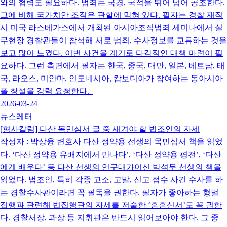
와의 협력도 필요하다. 범죄는 국경, 국적을 뛰어 넘어 공조한다.
그에 비해 국가치안 조직은 관할에 막혀 있다. 필자는 경찰 재직
시 미국 라스베가스에서 개최된 아시아조직범죄 세미나에서 실
무현장 경찰관들이 참석해 서로 범죄, 수사정보를 교류하는 것을
보고 많이 느꼈다. 이번 사건을 계기로 다각적인 대책 마련이 필
요하다. 그런 측면에서 필자는 한국, 중국, 대만, 일본, 베트남, 태
국, 라오스, 미얀마, 인도네시아, 캄보디아가 참여하는 동아시아
폴 창설을 강력 요청한다.
2026-03-24
뉴스레터
[형사칼럼] 다산 목민심서 글 중 새겨야 할 법조인의 자세
작성자 : 박상융 변호사 다산 정약용 선생의 목민심서 책을 읽었
다. ‘다산 정약용 유배지에서 만나다’, ‘다산 정약용 평전’, ‘다산
에게 배우다’ 등 다산 선생의 연구대가이신 박석무 선생의 책을
읽었다. 법조인, 특히 각종 고소, 고발, 신고 접수 사건 수사를 하
는 경찰수사관이라면 꼭 필독을 권한다. 필자가 좋아하는 형벌
집행과 관련해 법집행관의 자세를 저술한 ‘흠흠신서’도 꼭 권한
다. 경찰서장, 과장 등 지휘관은 반드시 읽어보아야 한다. 그 중