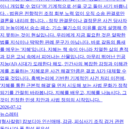
이니 개입할 수 없다"며 기계적으로 선을 긋고 돌아 서기 바쁩니
다. - 법원은 전향적인 조정 회부 노력 없이 오직 소송 판결로만
결론을 내리려 합니다. - 정작 판결문이나 결정문은 사건 당사자
의 눈높이에서 승소·패소, 기소·불기소의 이유를 쉽게 설명해 주
지 못하는 것이 현실입니다. 우리에게 지금 필요한 것은 얄팍한
법률 지식이나 딱딱한 판례 문구가 아닙니다. 바로 갈등의 틈새
를 메우는 '지혜'입니다. 지혜는 책 속이 아니라 치열한 삶의 흔적
과 깊은 고뇌 속에서 피어나는 산물입니다. 아무리 뛰어난 인공
지능(AI) 시대가 도래한다 해도, 인간사의 복잡한 감정과 이해관
계를 조율하는 '지혜로운 사건 해결'만큼은 결코 AI가 대체할 수
없을 것입니다. 흑백논리에 기반한 기계적인 사건 처리 이전에,
'지혜를 통한 근본적 해결'을 먼저 시도해 보는 사법 문화가 정착
되기를 간절히 바라봅니다. 지혜를 배우고, 지혜를 나눕시다. 그
것이 진정한 민생 치안과 사법 정의의 시작입니다.
2026-07-12
뉴스레터
[형사칼럼] 캄보디아 인신매매, 감금, 피싱사기 조직 검거 관련
동아시아 폴 창설 필요성