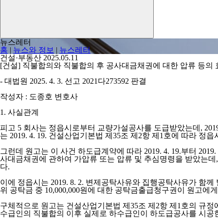
뉴스레터
홈
|
뉴스와 정보
|
뉴스레터
건설·부동산
2025.05.11
[건설] 직불합의와 직불합의 후 공사대금채권에 대한 압류 등의
- 대법원 2025. 4. 3. 선고 2021다273592 판결
작성자 : 도종호 변호사
1. 사실관계
피고 5 회사는 정읍시로부터 교량가설공사를 도급받았는데, 2019.
는 2019. 4. 19. 건설산업기본법 제35조 제2항 제1호에 따
그런데 원고는 이 사건 하도급계약에 따라 2019. 4. 19.부터 2
사대금채권에 관하여 가압류 또는 압류 및 추심명령을 받았는데, 피고 
다.
이에 정읍시는 2019. 8. 2. 변제공탁사유와 집행공탁사유가 
위 공탁금 중 10,000,000원에 대한 공탁금출급청구권이 원고
구체적으로 원고는 건설산업기본법 제35조 제2항 제1호의 규정
수급인의 직불합의 이후 실제로 하수급인이 하도급공사를 시공한 범