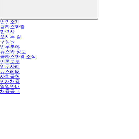
법인소개
클라스한결
협력사
오시는 길
구성원
업무분야
뉴스와 정보
클라스한결 소식
언론보도
업무사례
뉴스레터
사회공헌
인재채용
영입안내
채용공고
특허법인