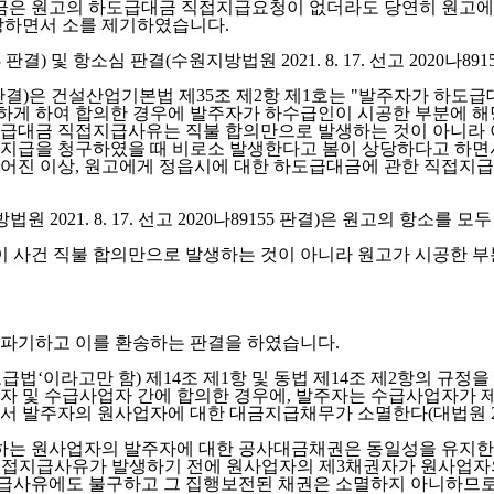
대금은 원고의 하도급대금 직접지급요청이 없더라도 당연히 원고
장하면서 소를 제기하였습니다.
3 판결) 및 항소심 판결(수원지방법원 2021. 8. 17. 선고 2020나89
단70783 판결)은 건설산업기본법 제35조 제2항 제1호는 "발주자
명백하게 하여 합의한 경우에 발주자가 하수급인이 시공한 부분에
급대금 직접지급사유는 직불 합의만으로 발생하는 것이 아니라 이
지급을 청구하였을 때 비로소 발생한다고 봄이 상당하다고 하면서
루어진 이상, 원고에게 정읍시에 대한 하도급대금에 관한 직접지
021. 8. 17. 선고 2020나89155 판결)은 원고의 항소를 
이 사건 직불 합의만으로 발생하는 것이 아니라 원고가 시공한 
을 파기하고 이를 환송하는 판결을 하였습니다.
법‘이라고만 함) 제14조 제1항 및 동법 제14조 제2항의 규정
 및 수급사업자 간에 합의한 경우에, 발주자는 수급사업자가 
주자의 원사업자에 대한 대금지급채무가 소멸한다(대법원 2008. 2.
사업자의 발주자에 대한 공사대금채권은 동일성을 유지한 채 수급사업
대금 직접지급사유가 발생하기 전에 원사업자의 제3채권자가 원사업
급사유에도 불구하고 그 집행보전된 채권은 소멸하지 아니하므로 